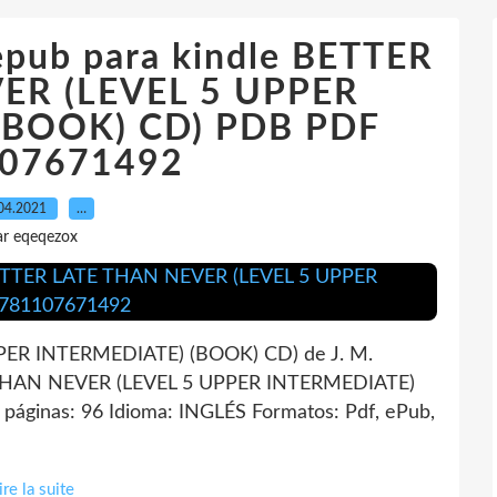
 epub para kindle BETTER
ER (LEVEL 5 UPPER
(BOOK) CD) PDB PDF
07671492
04.2021
…
ar eqeqezox
ER INTERMEDIATE) (BOOK) CD) de J. M.
THAN NEVER (LEVEL 5 UPPER INTERMEDIATE)
ginas: 96 Idioma: INGLÉS Formatos: Pdf, ePub,
ire la suite