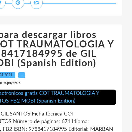
para descargar libros
is COT TRAUMATOLOGIA Y
8417184995 de GIL
I (Spanish Edition)
04.2021
…
ar eqeqezox
IL SANTOS Ficha técnica COT
S Número de páginas: 671 Idioma:
, FB2 ISBN: 9788417184995 Editorial: MARBAN