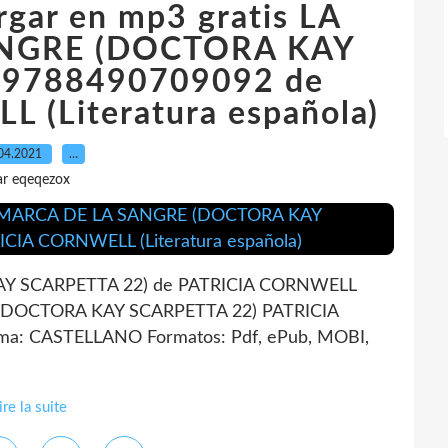
rgar en mp3 gratis LA
NGRE (DOCTORA KAY
 9788490709092 de
 (Literatura española)
04.2021
…
ar eqeqezox
Y SCARPETTA 22) de PATRICIA CORNWELL
 (DOCTORA KAY SCARPETTA 22) PATRICIA
ma: CASTELLANO Formatos: Pdf, ePub, MOBI,
ire la suite