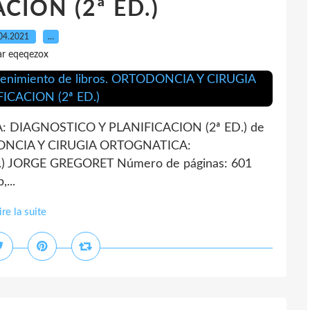
CION (2ª ED.)
04.2021
…
ar eqeqezox
DIAGNOSTICO Y PLANIFICACION (2ª ED.) de
ONCIA Y CIRUGIA ORTOGNATICA:
) JORGE GREGORET Número de páginas: 601
...
ire la suite