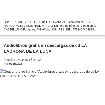
HUYE RAPIDO, VETE LEJOS de FRED VARGAS Ficha técnica HUYE
RAPIDO, VETE LEJOS FRED VARGAS Número de páginas: 336 Idioma:
CASTELLANO Formatos: Pdf, ePub, MOBI, FB2 ISBN: 9788417454685
Editorial: SIRUELA Año de edición: 2018 Descargar eBook gratis Libros...
Audiolibros gratis en descargas de cd LA
LADRONA DE LA LUNA
Publié le 07/03/2021 à 23:02
Par
eqeqezox