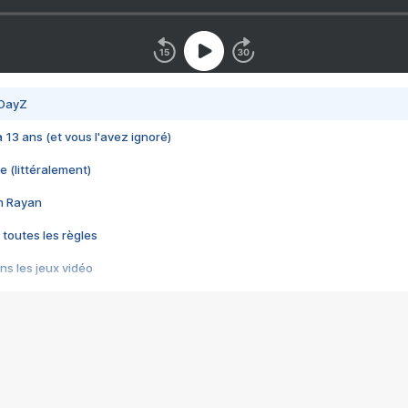
 DayZ
 a 13 ans (et vous l'avez ignoré)
e (littéralement)
im Rayan
 toutes les règles
s les jeux vidéo
us choquant de Rockstar ? - Le scandale BULLY
e plus moche de Steam
du RÊVE tourne au CAUCHEMAR
pendant 8 heures