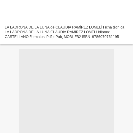
LA LADRONA DE LA LUNA de CLAUDIA RAMÍREZ LOMELÍ Ficha técnica
LA LADRONA DE LA LUNA CLAUDIA RAMÍREZ LOMELÍ Idioma:
CASTELLANO Formatos: Pdf, ePub, MOBI, FB2 ISBN: 9786070761195
Editorial: PLANETA MÉXICO Descargar eBook gratis Audiolibros gratis en
descargas...