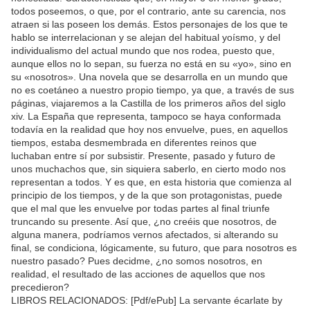
todos poseemos, o que, por el contrario, ante su carencia, nos
atraen si las poseen los demás. Estos personajes de los que te
hablo se interrelacionan y se alejan del habitual yoísmo, y del
individualismo del actual mundo que nos rodea, puesto que,
aunque ellos no lo sepan, su fuerza no está en su «yo», sino en
su «nosotros». Una novela que se desarrolla en un mundo que
no es coetáneo a nuestro propio tiempo, ya que, a través de sus
páginas, viajaremos a la Castilla de los primeros años del siglo
xiv. La España que representa, tampoco se haya conformada
todavía en la realidad que hoy nos envuelve, pues, en aquellos
tiempos, estaba desmembrada en diferentes reinos que
luchaban entre sí por subsistir. Presente, pasado y futuro de
unos muchachos que, sin siquiera saberlo, en cierto modo nos
representan a todos. Y es que, en esta historia que comienza al
principio de los tiempos, y de la que son protagonistas, puede
que el mal que les envuelve por todas partes al final triunfe
truncando su presente. Así que, ¿no creéis que nosotros, de
alguna manera, podríamos vernos afectados, si alterando su
final, se condiciona, lógicamente, su futuro, que para nosotros es
nuestro pasado? Pues decidme, ¿no somos nosotros, en
realidad, el resultado de las acciones de aquellos que nos
precedieron?
LIBROS RELACIONADOS: [Pdf/ePub] La servante écarlate by