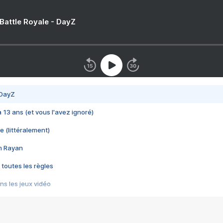
 Battle Royale - DayZ
 DayZ
 a 13 ans (et vous l'avez ignoré)
e (littéralement)
im Rayan
 toutes les règles
s les jeux vidéo
us choquant de Rockstar ? - Le scandale BULLY
e plus moche de Steam