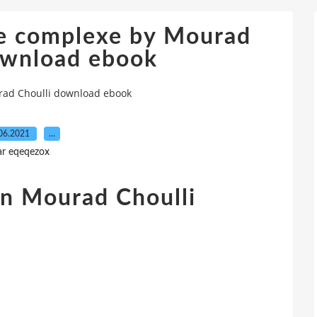
se complexe by Mourad
ownload ebook
rad Choulli download ebook
06.2021
…
ar eqeqezox
n Mourad Choulli