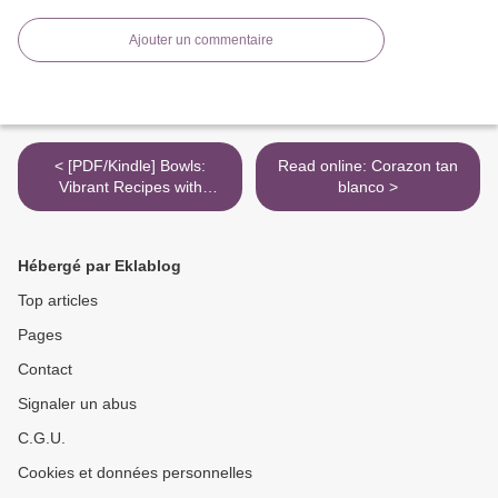
Ajouter un commentaire
< [PDF/Kindle] Bowls:
Read online: Corazon tan
Vibrant Recipes with
blanco >
Endless Possibilities by
America's Test Kitchen
Hébergé par Eklablog
Top articles
Pages
Contact
Signaler un abus
C.G.U.
Cookies et données personnelles