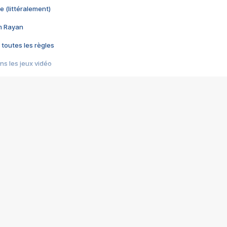
e (littéralement)
im Rayan
 toutes les règles
s les jeux vidéo
us choquant de Rockstar ? - Le scandale BULLY
e plus moche de Steam
du RÊVE tourne au CAUCHEMAR
pendant 8 heures
it… à tort
umiliés par un jeu vidéo
ire - Final Fantasy 8
ti un empire - Age of Empires