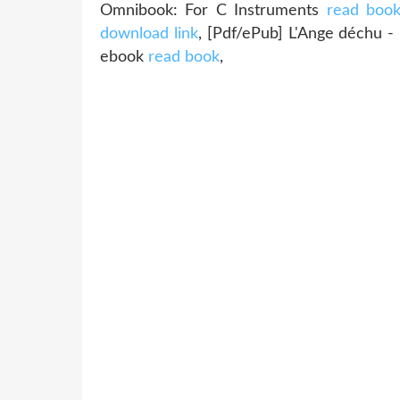
Omnibook: For C Instruments
read boo
download link
, [Pdf/ePub] L'Ange déchu -
ebook
read book
,