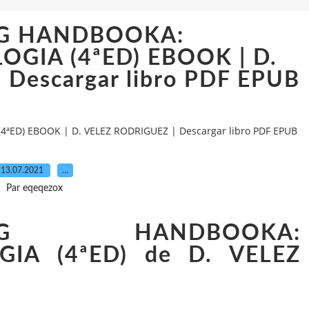
CG HANDBOOKA:
GIA (4ªED) EBOOK | D.
Descargar libro PDF EPUB
ED) EBOOK | D. VELEZ RODRIGUEZ | Descargar libro PDF EPUB
13.07.2021
…
Par eqeqezox
G HANDBOOKA:
IA (4ªED) de D. VELEZ